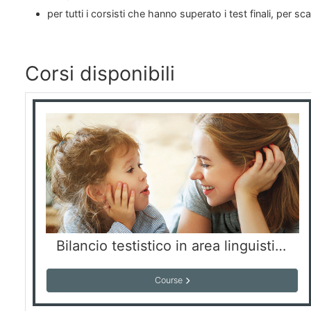
per tutti i corsisti che hanno superato i test finali, per sca
Corsi disponibili
Bilancio testistico in area linguistica con riferimento all’area pragmatica e alla valutazione preliminare della CAA
Course