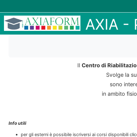
Vai al contenuto principale
AXIA -
Il
Centro di Riabilitaz
Svolge la su
sono intere
in ambito fisi
Info utili
per gli esterni è possibile iscriversi ai corsi disponibili c