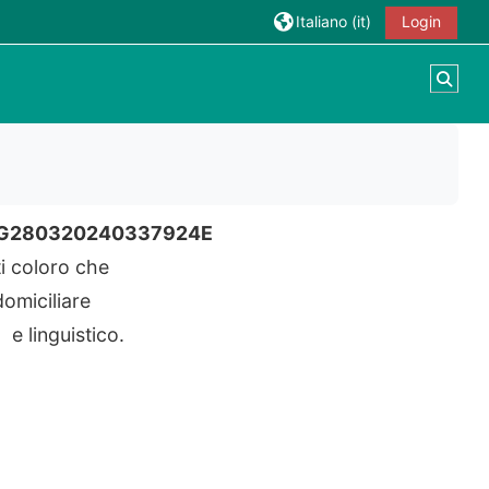
Italiano ‎(it)‎
Login
Attiv
G280320240337924E
ti coloro che
 domiciliare
 e linguistico.