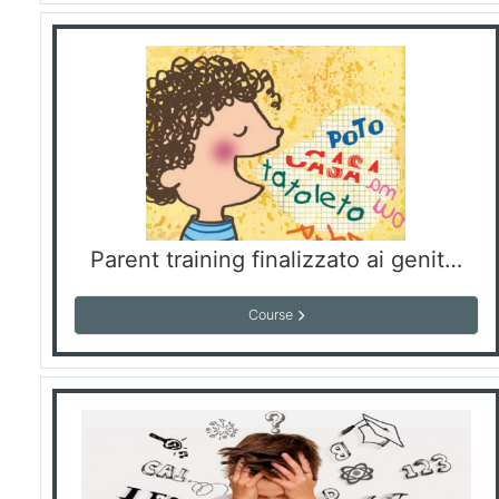
Parent training finalizzato ai genitori di bambini con disturbo del linguaggio
Course