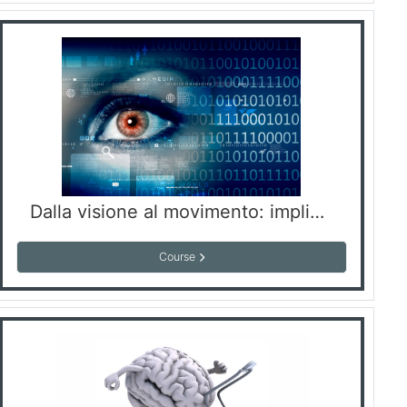
Dalla visione al movimento: implicazioni riabilitative nei deficit visivi
Course