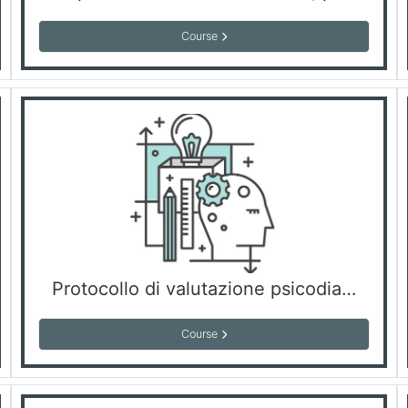
Course
Protocollo di valutazione psicodiagnostica in età evolutiva: il ruolo dello psicologo-psicoterapeuta nell'ambito di una realtà riabilitativa accreditata
Course