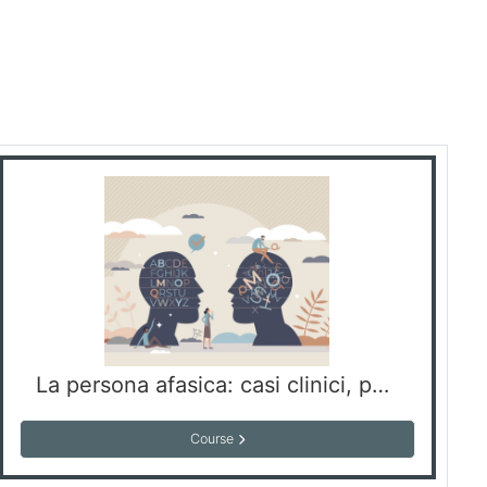
La persona afasica: casi clinici, percorsi riabilitativi e aspetti emotivi” Seconda parte
Course