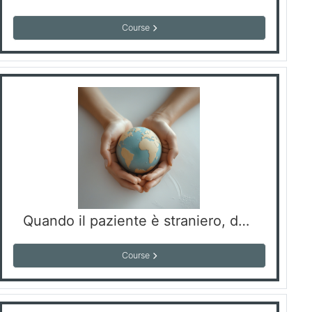
Course
Quando il paziente è straniero, dall'accesso alle cure al giusto percorso riabilitativo
Course