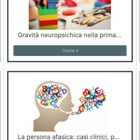
Gravità neuropsichica nella prima infanzia: percorsi riabilitativi in neuropsicomotricità e logopedia
Course
La persona afasica: casi clinici, percorsi riabilitativi e aspetti emotivi